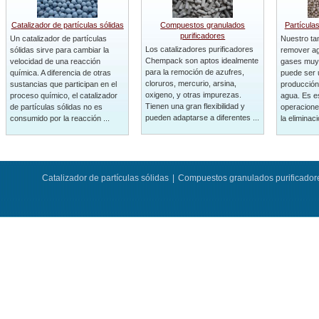
Catalizador de partículas sólidas
Compuestos granulados
Partícula
purificadores
Un catalizador de partículas
Nuestro ta
Los catalizadores purificadores
sólidas sirve para cambiar la
remover ag
Chempack son aptos idealmente
velocidad de una reacción
gases muy 
para la remoción de azufres,
química. A diferencia de otras
puede ser 
cloruros, mercurio, arsina,
sustancias que participan en el
producción
oxigeno, y otras impurezas.
proceso químico, el catalizador
agua. Es es
Tienen una gran flexibilidad y
de partículas sólidas no es
operacione
pueden adaptarse a diferentes ...
consumido por la reacción ...
la eliminaci
Catalizador de partículas sólidas
|
Compuestos granulados purificador