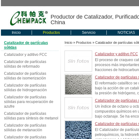
Productor de Catalizador, Purificad
China
Inicio
Productos
Servicio
NOTICIAS
Catalizador de partículas
Inicio
»
Productos
» Catalizador de partículas sól
sólidas
Catalizador y aditivo FCC
Catalizador y aditivo FCC
El proceso de craqueo cata
Catalizador de partículas
procesos más importantes 
sólidas de reformado
fracciones de hidrocarburo
Catalizador de partículas
Catalizador de partículas
sólidas de isomerización
El reformado catalítico se
Catalizador de partículas
bajo la acción de un catal
sólidas de hidrogenación
la presión de hidrógeno, c
Catalizador de partículas
Catalizador de partículas 
sólidas para recuperación de
azufre
Un índice de octano u octa
compuestos químicos en u
Catalizador de partículas
bajo octanaje. Se ha enco
sólidas para síntesis de metanol
Catalizador de partículas
Catalizador de partículas
El Catalizador de partícu
sólidas de metanación
petroquímicos, la hidrore
Catalizador de partículas