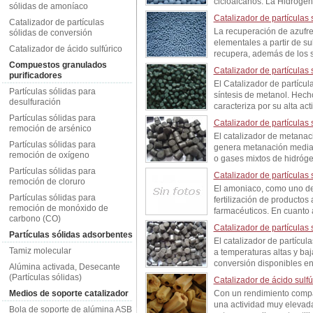
cicloalcanos. La Hidrogen
sólidas de amoníaco
Catalizador de partículas
Catalizador de partículas
La recuperación de azufre 
sólidas de conversión
elementales a partir de su
Catalizador de ácido sulfúrico
recupera, además de los sul
Compuestos granulados
Catalizador de partículas 
purificadores
El Catalizador de partícul
Partículas sólidas para
síntesis de metanol. Hecho
desulfuración
caracteriza por su alta act
Partículas sólidas para
Catalizador de partículas
remoción de arsénico
El catalizador de metanac
Partículas sólidas para
genera metanación median
remoción de oxígeno
o gases mixtos de hidróge
Partículas sólidas para
Catalizador de partículas
remoción de cloruro
El amoniaco, como uno de 
Partículas sólidas para
fertilización de producto
remoción de monóxido de
farmacéuticos. En cuanto 
carbono (CO)
Catalizador de partículas
Partículas sólidas adsorbentes
El catalizador de partícu
Tamiz molecular
a temperaturas altas y baja
conversión disponibles en
Alúmina activada, Desecante
(Partículas sólidas)
Catalizador de ácido sulfú
Medios de soporte catalizador
Con un rendimiento compar
una actividad muy elevada
Bola de soporte de alúmina ASB