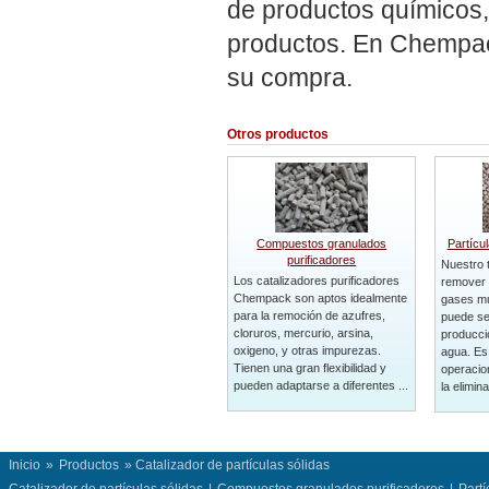
de productos químicos,
productos. En Chempac
su compra.
Otros productos
Compuestos granulados
Partícu
purificadores
Nuestro 
Los catalizadores purificadores
remover 
Chempack son aptos idealmente
gases mu
para la remoción de azufres,
puede se
cloruros, mercurio, arsina,
producci
oxigeno, y otras impurezas.
agua. Es 
Tienen una gran flexibilidad y
operacio
pueden adaptarse a diferentes ...
la elimina
Inicio
»
Productos
» Catalizador de partículas sólidas