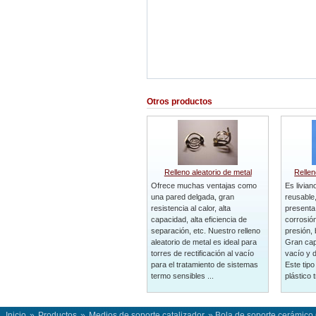
Otros productos
Relleno aleatorio de metal
Rellen
Ofrece muchas ventajas como
Es livian
una pared delgada, gran
reusable,
resistencia al calor, alta
presenta 
capacidad, alta eficiencia de
corrosión
separación, etc. Nuestro relleno
presión, 
aleatorio de metal es ideal para
Gran cap
torres de rectificación al vacío
vacío y d
para el tratamiento de sistemas
Este tipo
termo sensibles ...
plástico t
Inicio
»
Productos
»
Medios de soporte catalizador
» Bola de soporte cerámic