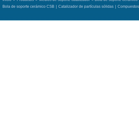
Bola de soporte cerámico CSB
|
Catalizador de partículas sólidas
|
Compuestos 