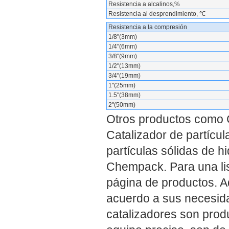
Resistencia a alcalinos,%
Resistencia al desprendimiento, ℃
Resistencia a la compresión
1/8"(3mm)
1/4"(6mm)
3/8"(9mm)
1/2"(13mm)
3/4"(19mm)
1"(25mm)
1.5"(38mm)
2"(50mm)
Otros productos como C
Catalizador de partícul
partículas sólidas de h
Chempack. Para una lis
página de productos. 
acuerdo a sus necesid
catalizadores son prod