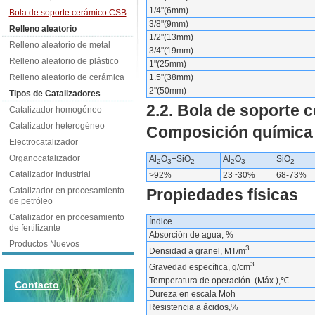
1/4"(6mm)
Bola de soporte cerámico CSB
3/8"(9mm)
Relleno aleatorio
1/2"(13mm)
Relleno aleatorio de metal
3/4"(19mm)
Relleno aleatorio de plástico
1"(25mm)
Relleno aleatorio de cerámica
1.5"(38mm)
2"(50mm)
Tipos de Catalizadores
2.2. Bola de soporte
Catalizador homogéneo
Catalizador heterogéneo
Composición química
Electrocatalizador
Organocatalizador
Al
O
+SiO
Al
O
SiO
2
3
2
2
3
2
Catalizador Industrial
>92%
23~30%
68-73%
Catalizador en procesamiento
Propiedades físicas
de petróleo
Catalizador en procesamiento
Índice
de fertilizante
Absorción de agua, %
Productos Nuevos
3
Densidad a granel, MT/m
3
Gravedad específica, g/cm
Temperatura de operación. (Máx.),℃
Contacto
Dureza en escala Moh
Resistencia a ácidos,%