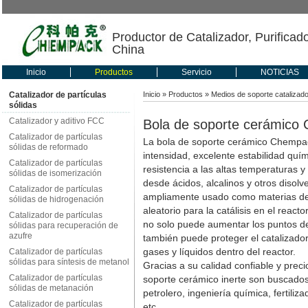
Productor de Catalizador, Purificad
China
Inicio
Productos
Servicio
NOTICIAS
Catalizador de partículas
Inicio
»
Productos
»
Medios de soporte catalizad
sólidas
Catalizador y aditivo FCC
Bola de soporte cerámico
Catalizador de partículas
La bola de soporte cerámico Chempac
sólidas de reformado
intensidad, excelente estabilidad quím
Catalizador de partículas
resistencia a las altas temperaturas y 
sólidas de isomerización
desde ácidos, alcalinos y otros disolv
Catalizador de partículas
ampliamente usado como materias de 
sólidas de hidrogenación
aleatorio para la catálisis en el reac
Catalizador de partículas
no solo puede aumentar los puntos de 
sólidas para recuperación de
azufre
también puede proteger el catalizador
gases y líquidos dentro del reactor.
Catalizador de partículas
sólidas para síntesis de metanol
Gracias a su calidad confiable y prec
Catalizador de partículas
soporte cerámico inerte son buscado
sólidas de metanación
petrolero, ingeniería química, fertili
Catalizador de partículas
etc.