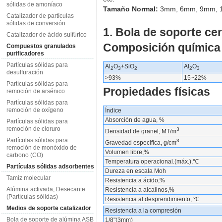
sólidas de amoníaco
Tamaño Normal:
3mm, 6mm, 9mm, 
Catalizador de partículas
sólidas de conversión
1. Bola de soporte c
Catalizador de ácido sulfúrico
Composición química
Compuestos granulados
purificadores
Partículas sólidas para
Al
O
+SiO
Al
O
2
3
2
2
3
desulfuración
>93%
15~22%
Partículas sólidas para
Propiedades físicas
remoción de arsénico
Partículas sólidas para
remoción de oxígeno
Índice
Absorción de agua, %
Partículas sólidas para
remoción de cloruro
3
Densidad de granel, MT/m
Partículas sólidas para
3
Gravedad especifica, g/cm
remoción de monóxido de
Volumen libre,%
carbono (CO)
Temperatura operacional.(máx.),℃
Partículas sólidas adsorbentes
Dureza en escala Moh
Tamiz molecular
Resistencia a ácido,%
Alúmina activada, Desecante
Resistencia a alcalinos,%
(Partículas sólidas)
Resistencia al desprendimiento, ℃
Medios de soporte catalizador
Resistencia a la compresión
Bola de soporte de alúmina ASB
1/8"(3mm)