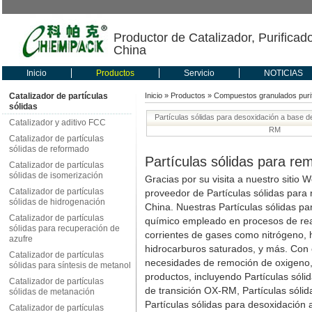
Productor de Catalizador, Purificad
China
Inicio
Productos
Servicio
NOTICIAS
Catalizador de partículas
Inicio
»
Productos
»
Compuestos granulados puri
sólidas
Partículas sólidas para desoxidación a base d
Catalizador y aditivo FCC
RM
Catalizador de partículas
sólidas de reformado
Partículas sólidas para re
Catalizador de partículas
sólidas de isomerización
Gracias por su visita a nuestro sitio
Catalizador de partículas
proveedor de Partículas sólidas para
sólidas de hidrogenación
China. Nuestras Partículas sólidas p
Catalizador de partículas
químico empleado en procesos de re
sólidas para recuperación de
corrientes de gases como nitrógeno, h
azufre
hidrocarburos saturados, y más. Con e
Catalizador de partículas
necesidades de remoción de oxigeno, 
sólidas para síntesis de metanol
productos, incluyendo Partículas sóli
Catalizador de partículas
de transición OX-RM, Partículas sóli
sólidas de metanación
Partículas sólidas para desoxidación
Catalizador de partículas