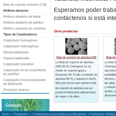
Bola de soporte cerámico CSB
Esperamos poder trabaj
Relleno aleatorio
contáctenos si está in
Relleno aleatorio de metal
Relleno aleatorio de plástico
Relleno aleatorio de cerámica
Otros productos
Tipos de Catalizadores
Catalizador homogéneo
Catalizador heterogéneo
Electrocatalizador
Bola de soporte de alúmina ASB
Bola de
Organocatalizador
La Bola de soporte de alúmina
La bola 
Catalizador Industrial
ASB-99 de Chempack es un
Chempack
Catalizador en procesamiento
medio de soporte igual a
alta inte
de petróleo
Denstone 99. El alto contenido de
estabilid
alumina 99+% y máximo 0.2wt%
térmica, 
Catalizador en procesamiento
SiO
han hecho que nuestra bola
las altas
de fertilizante
2
y resiste
de soporte de alumina sea un
Productos Nuevos
ácidos, a
producto ideal para aplicaciones
disolvent
de vapor y de altas ...
Contacto
Inicio
»
Productos
»
Compuestos granulados purificadores
» Partículas sólida