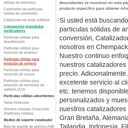
desoxidantes se muestran en esta pági
sólidas de amoníaco
producto específico para obtener inf
Catalizador de partículas
sólidas de conversión
Si usted está buscando
Catalizador de ácido sulfúrico
Compuestos granulados
partículas sólidas de a
purificadores
conversión, Catalizador
Partículas sólidas para
desulfuración
nosotros en Chempack 
Partículas sólidas para
remoción de arsénico
Nuestro continuo enfoq
Partículas sólidas para
nuestros catalizadores 
remoción de oxígeno
Partículas sólidas para
precio. Adicionalmente
remoción de cloruro
excelente servicio al cl
Partículas sólidas para
remoción de monóxido de
carbono (CO)
etc. tenemos disponibl
Partículas sólidas adsorbentes
personalizados y muest
Tamiz molecular
nuestros catalizadores
Alúmina activada, Desecante
(Partículas sólidas)
Gran Bretaña, Alemania
Medios de soporte catalizador
Tailandia, Indonesia, Fi
Bola de soporte de alúmina ASB