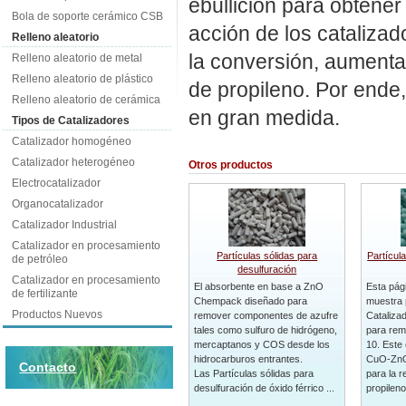
ebullición para obtener
Bola de soporte cerámico CSB
acción de los catalizad
Relleno aleatorio
la conversión, aumenta
Relleno aleatorio de metal
Relleno aleatorio de plástico
de propileno. Por ende
Relleno aleatorio de cerámica
en gran medida.
Tipos de Catalizadores
Catalizador homogéneo
Catalizador heterogéneo
Otros productos
Electrocatalizador
Organocatalizador
Catalizador Industrial
Catalizador en procesamiento
Partículas sólidas para
Partícul
de petróleo
desulfuración
Catalizador en procesamiento
El absorbente en base a ZnO
Esta pág
de fertilizante
Chempack diseñado para
muestra 
Productos Nuevos
remover componentes de azufre
Catalizad
tales como sulfuro de hidrógeno,
para rem
mercaptanos y COS desde los
10. Este 
hidrocarburos entrantes.
CuO-ZnO
Contacto
Las Partículas sólidas para
para la 
desulfuración de óxido férrico ...
propileno 