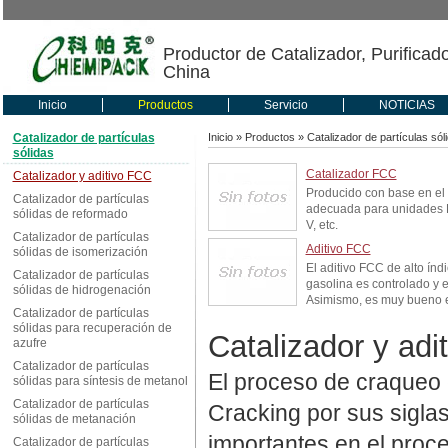
Productor de Catalizador, Purificad
China
Inicio
Productos
Servicio
NOTICIAS
Catalizador de partículas
Inicio
»
Productos
»
Catalizador de partículas sól
sólidas
Catalizador FCC
Catalizador y aditivo FCC
Producido con base en el 
Catalizador de partículas
adecuada para unidades RF
sólidas de reformado
V, etc.
Catalizador de partículas
Aditivo FCC
sólidas de isomerización
El aditivo FCC de alto ín
Catalizador de partículas
gasolina es controlado y 
sólidas de hidrogenación
Asimismo, es muy bueno en
Catalizador de partículas
sólidas para recuperación de
Catalizador y adi
azufre
Catalizador de partículas
El proceso de craqueo c
sólidas para síntesis de metanol
Catalizador de partículas
Cracking por sus sigla
sólidas de metanación
importantes en el proc
Catalizador de partículas