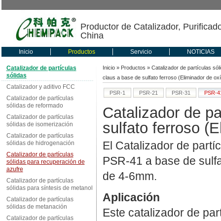
Productor de Catalizador, Purificad
China
Inicio
Productos
Servicio
NOTICIAS
Catalizador de partículas
Inicio
»
Productos
»
Catalizador de partículas sól
sólidas
claus a base de sulfato ferroso (Eliminador de o
Catalizador y aditivo FCC
PSR-1
PSR-21
PSR-31
PSR-4
Catalizador de partículas
sólidas de reformado
Catalizador de pa
Catalizador de partículas
sulfato ferroso (
sólidas de isomerización
Catalizador de partículas
El Catalizador de partí
sólidas de hidrogenación
Catalizador de partículas
PSR-41 a base de sulfa
sólidas para recuperación de
azufre
de 4-6mm.
Catalizador de partículas
sólidas para síntesis de metanol
Aplicación
Catalizador de partículas
sólidas de metanación
Este catalizador de par
Catalizador de partículas