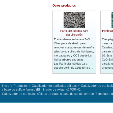
Otros productos
Partículas sólidas para
Partícul
desulfuración
El absorbente en base a ZnO
Esta pág
Chempack diseñado para
muestra 
remover componentes de azufre
Catalizad
tales como sulfuro de hidrógeno,
para rem
mercaptanos y COS desde los
10. Este 
hidrocarburos entrantes.
CuO-ZnO
Las Partículas sólidas para
para la 
desulfuración de óxido férrico ...
propileno 
Inicio
»
Productos
»
Catalizador de partículas sólidas
»
Catalizador de partícul
a base de sulfato ferroso (Eliminador de oxígeno) PSR-41
Catalizador de partículas sólidas de claus a base de sulfato ferroso (Eliminador