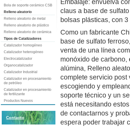
Embalaje: envuelva com
Bola de soporte cerámico CSB
claus a base de sulfato
Relleno aleatorio
bolsas plásticas, con 3 
Relleno aleatorio de metal
Relleno aleatorio de plástico
Como un fabricante Chi
Relleno aleatorio de cerámica
Tipos de Catalizadores
base de sulfato ferros
Catalizador homogéneo
venta de una línea com
Catalizador heterogéneo
monóxido de carbono, e
Electrocatalizador
Organocatalizador
alúmina, Relleno aleat
Catalizador Industrial
complete servicio post 
Catalizador en procesamiento
de petróleo
escogiendo y empleand
Catalizador en procesamiento
soporte técnico y un se
de fertilizante
Productos Nuevos
está necesitando estos 
de contactarnos y prob
Contacto
espera poder trabajar c