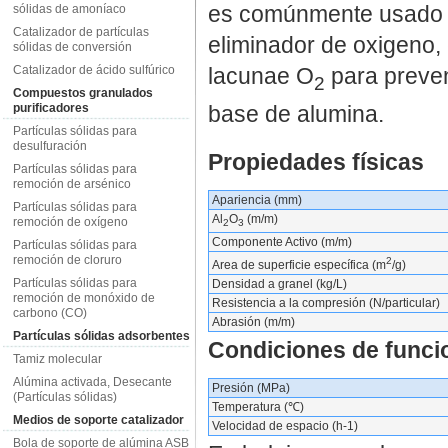
es comúnmente usado e
sólidas de amoníaco
Catalizador de partículas
eliminador de oxigeno, 
sólidas de conversión
Catalizador de ácido sulfúrico
lacunae O
para preven
2
Compuestos granulados
base de alumina.
purificadores
Partículas sólidas para
desulfuración
Propiedades físicas
Partículas sólidas para
remoción de arsénico
Apariencia (mm)
Partículas sólidas para
Al
O
(m/m)
remoción de oxígeno
2
3
Componente Activo (m/m)
Partículas sólidas para
remoción de cloruro
2
Area de superficie específica (m
/g)
Partículas sólidas para
Densidad a granel (kg/L)
remoción de monóxido de
Resistencia a la compresión (N/particular)
carbono (CO)
Abrasión (m/m)
Partículas sólidas adsorbentes
Condiciones de funci
Tamiz molecular
Alúmina activada, Desecante
Presión (MPa)
(Partículas sólidas)
Temperatura (℃)
Medios de soporte catalizador
Velocidad de espacio (h-1)
Bola de soporte de alúmina ASB