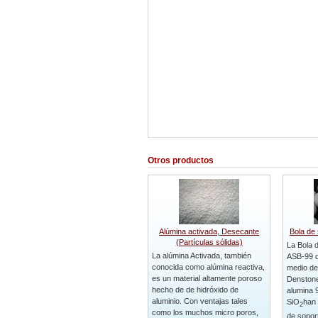
Otros productos
Alúmina activada, Desecante
Bola de
(Partículas sólidas)
La Bola 
La alúmina Activada, también
ASB-99 
conocida como alúmina reactiva,
medio de 
es un material altamente poroso
Denstone 
hecho de de hidróxido de
alumina
aluminio. Con ventajas tales
SiO
han 
2
como los muchos micro poros,
de sopor