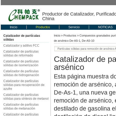
Productor de Catalizador, Purificad
China
Inicio
Productos
Servicio
NOTICIAS
Catalizador de partículas
Inicio
»
Productos
»
Compuestos granulados puri
sólidas
de arsénico De-AS-1, De-AS-10
Catalizador y aditivo FCC
Partículas sólidas para remoción de arsénico
Catalizador de partículas
sólidas de reformado
Catalizador de pa
Catalizador de partículas
arsénico
sólidas de isomerización
Catalizador de partículas
Esta página muestra dos
sólidas de hidrogenación
Catalizador de partículas
remoción de arsénico, 
sólidas para recuperación de
azufre
De-As-1, una nueva gen
Catalizador de partículas
sólidas para síntesis de metanol
remoción de arsénico, 
Catalizador de partículas
destilado de gasolina e
sólidas de metanación
Catalizador de partículas