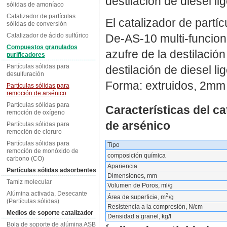
destilación de diesel lig
sólidas de amoníaco
Catalizador de partículas
El catalizador de partí
sólidas de conversión
Catalizador de ácido sulfúrico
De-AS-10 multi-funcion
Compuestos granulados
azufre de la destilació
purificadores
Partículas sólidas para
destilación de diesel lig
desulfuración
Forma: extruidos, 2mm
Partículas sólidas para
remoción de arsénico
Partículas sólidas para
Características del ca
remoción de oxígeno
de arsénico
Partículas sólidas para
remoción de cloruro
Partículas sólidas para
Tipo
remoción de monóxido de
composición química
carbono (CO)
Apariencia
Partículas sólidas adsorbentes
Dimensiones, mm
Tamiz molecular
Volumen de Poros, ml/g
Alúmina activada, Desecante
2
Área de superficie, m
/g
(Partículas sólidas)
Resistencia a la compresión, N/cm
Medios de soporte catalizador
Densidad a granel, kg/l
Bola de soporte de alúmina ASB