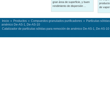
gran área de superficie, y buen
producto 
rendimiento de dispersión ...
de vapor 
Inicio
»
Productos
»
Compuestos granulados purificadores
»
Partículas sólida
arsénico De-AS-1, De-AS-10
Catalizador de partículas sólidas para remoción de arsénico De-AS-1, De-AS-10