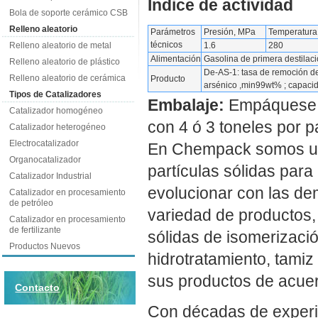
Índice de actividad
Bola de soporte cerámico CSB
Relleno aleatorio
Parámetros
Presión, MPa
Temperatur
técnicos
Relleno aleatorio de metal
1.6
280
Alimentación
Gasolina de primera destila
Relleno aleatorio de plástico
De-AS-1: tasa de remoción d
Relleno aleatorio de cerámica
Producto
arsénico ,min99wt% ; capaci
Tipos de Catalizadores
Embalaje:
Empáquese en
Catalizador homogéneo
con 4 ó 3 toneles por 
Catalizador heterogéneo
Electrocatalizador
En Chempack somos un
Organocatalizador
partículas sólidas para
Catalizador Industrial
evolucionar con las de
Catalizador en procesamiento
de petróleo
variedad de productos, 
Catalizador en procesamiento
de fertilizante
sólidas de isomerizació
Productos Nuevos
hidrotratamiento, tami
sus productos de acuerd
Contacto
Con décadas de experi