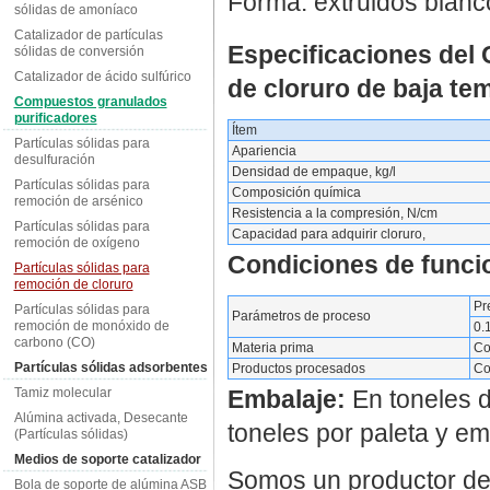
Forma: extruidos blan
sólidas de amoníaco
Catalizador de partículas
Especificaciones del 
sólidas de conversión
Catalizador de ácido sulfúrico
de cloruro de baja te
Compuestos granulados
purificadores
Ítem
Partículas sólidas para
Apariencia
desulfuración
Densidad de empaque, kg/l
Partículas sólidas para
Composición química
remoción de arsénico
Resistencia a la compresión, N/cm
Partículas sólidas para
Capacidad para adquirir cloruro,
remoción de oxígeno
Condiciones de funci
Partículas sólidas para
remoción de cloruro
Pr
Partículas sólidas para
Parámetros de proceso
remoción de monóxido de
0.
carbono (CO)
Materia prima
Co
Partículas sólidas adsorbentes
Productos procesados
Co
Tamiz molecular
Embalaje:
En toneles d
Alúmina activada, Desecante
toneles por paleta y 
(Partículas sólidas)
Medios de soporte catalizador
Somos un productor de 
Bola de soporte de alúmina ASB