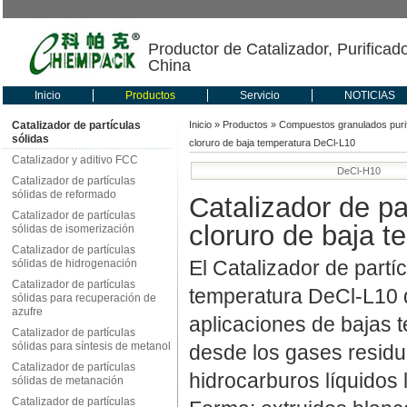
Productor de Catalizador, Purificad
China
Inicio
Productos
Servicio
NOTICIAS
Catalizador de partículas
Inicio
»
Productos
»
Compuestos granulados puri
sólidas
cloruro de baja temperatura DeCl-L10
Catalizador y aditivo FCC
DeCl-H10
Catalizador de partículas
sólidas de reformado
Catalizador de pa
Catalizador de partículas
cloruro de baja 
sólidas de isomerización
Catalizador de partículas
El Catalizador de partí
sólidas de hidrogenación
Catalizador de partículas
temperatura DeCl-L10 
sólidas para recuperación de
azufre
aplicaciones de bajas 
Catalizador de partículas
sólidas para síntesis de metanol
desde los gases residua
Catalizador de partículas
hidrocarburos líquidos l
sólidas de metanación
Catalizador de partículas