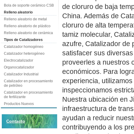
de cloruro de baja tem
Bola de soporte cerámico CSB
Relleno aleatorio
China. Además de Catal
Relleno aleatorio de metal
cloruro de alta temper
Relleno aleatorio de plástico
tamiz molecular, Catali
Relleno aleatorio de cerámica
Tipos de Catalizadores
azufre, Catalizador de p
Catalizador homogéneo
satisfacer sus diversa
Catalizador heterogéneo
Electrocatalizador
proveerles a nuestros c
Organocatalizador
económicos. Para logr
Catalizador Industrial
experiencia, utilizamos
Catalizador en procesamiento
de petróleo
inspeccionamos estric
Catalizador en procesamiento
de fertilizante
Nuestra ubicación en J
Productos Nuevos
infraestructura de tra
ayudan a reducir nuest
Contacto
contribuyendo a los pr