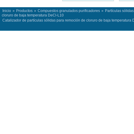
Inicio
»
Productos
»
Compuestos granulados purificadores
»
Partículas sólida
cloruro de baja temperatura DeCl-L10
Catalizador de partículas sólidas para remoción de cloruro de baja temperatura