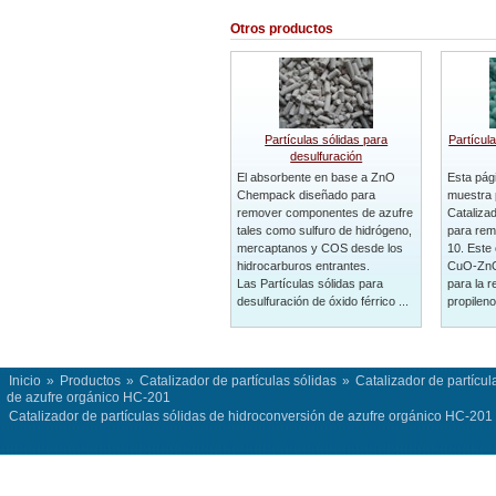
Otros productos
Partículas sólidas para
Partícul
desulfuración
El absorbente en base a ZnO
Esta pág
Chempack diseñado para
muestra 
remover componentes de azufre
Catalizad
tales como sulfuro de hidrógeno,
para rem
mercaptanos y COS desde los
10. Este 
hidrocarburos entrantes.
CuO-ZnO
Las Partículas sólidas para
para la 
desulfuración de óxido férrico ...
propileno 
Inicio
»
Productos
»
Catalizador de partículas sólidas
»
Catalizador de partícu
de azufre orgánico HC-201
Catalizador de partículas sólidas de hidroconversión de azufre orgánico HC-201