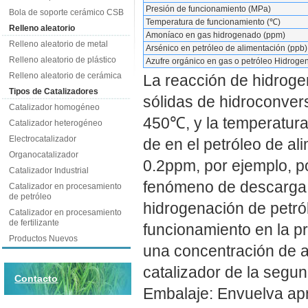
Presión de funcionamiento (MPa)
Bola de soporte cerámico CSB
Temperatura de funcionamiento (℃)
Relleno aleatorio
Amoníaco en gas hidrogenado (ppm)
Relleno aleatorio de metal
Arsénico en petróleo de alimentación (ppb)
Relleno aleatorio de plástico
Azufre orgánico en gas o petróleo Hidroge
Relleno aleatorio de cerámica
La reacción de hidroge
Tipos de Catalizadores
sólidas de hidroconver
Catalizador homogéneo
450℃, y la temperatura 
Catalizador heterogéneo
Electrocatalizador
de en el petróleo de al
Organocatalizador
0.2ppm, por ejemplo, po
Catalizador Industrial
fenómeno de descarga d
Catalizador en procesamiento
de petróleo
hidrogenación de petró
Catalizador en procesamiento
de fertilizante
funcionamiento en la p
Productos Nuevos
una concentración de az
catalizador de la segu
Contacto
Embalaje: Envuelva apr