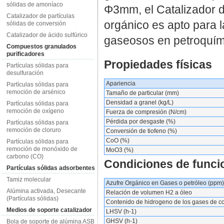
sólidas de amoníaco
Φ3mm, el Catalizador d
Catalizador de partículas
orgánico es apto para l
sólidas de conversión
Catalizador de ácido sulfúrico
gaseosos en petroquím
Compuestos granulados
purificadores
Propiedades físicas
Partículas sólidas para
desulfuración
Apariencia
Partículas sólidas para
remoción de arsénico
Tamaño de particular (mm)
Densidad a granel (kg/L)
Partículas sólidas para
remoción de oxígeno
Fuerza de compresión (N/cm)
Pérdida por desgaste (%)
Partículas sólidas para
remoción de cloruro
Conversión de tiofeno (%)
CoO (%)
Partículas sólidas para
remoción de monóxido de
MoO3 (%)
carbono (CO)
Condiciones de funci
Partículas sólidas adsorbentes
Tamiz molecular
Azufre Orgánico en Gases o petróleo (ppm)
Alúmina activada, Desecante
Relación de volumen H2 a óleo
(Partículas sólidas)
Contenido de hidrogeno de los gases de c
Medios de soporte catalizador
LHSV (h-1)
GHSV (h-1)
Bola de soporte de alúmina ASB