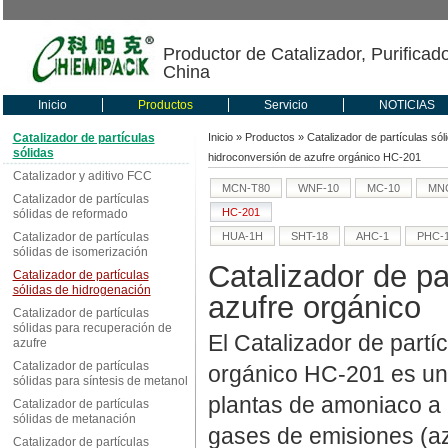
Productor de Catalizador, Purificad
China
Inicio
Productos
Servicio
NOTICIAS
Catalizador de partículas
Inicio
»
Productos
»
Catalizador de partículas sól
sólidas
hidroconversión de azufre orgánico HC-201
Catalizador y aditivo FCC
MCN-T80
WNF-10
MC-10
MNC
Catalizador de partículas
HC-201
sólidas de reformado
Catalizador de partículas
HUA-1H
SHT-18
AHC-1
PHC-
sólidas de isomerización
Catalizador de pa
Catalizador de partículas
sólidas de hidrogenación
azufre orgánico
Catalizador de partículas
sólidas para recuperación de
El Catalizador de partí
azufre
Catalizador de partículas
orgánico HC-201 es u
sólidas para síntesis de metanol
plantas de amoniaco a 
Catalizador de partículas
sólidas de metanación
gases de emisiones (az
Catalizador de partículas