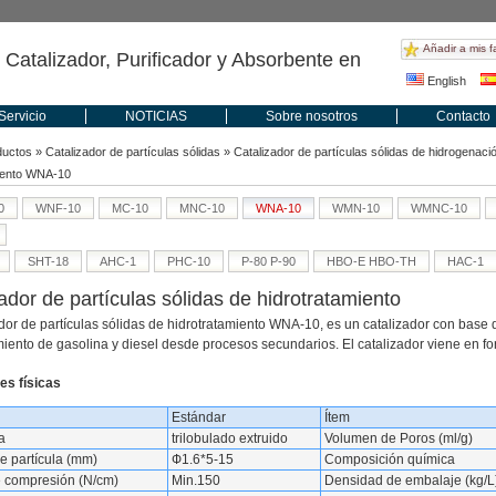
Añadir a mis f
 Catalizador, Purificador y Absorbente en
English
Servicio
NOTICIAS
Sobre nosotros
Contacto
ductos
»
Catalizador de partículas sólidas
»
Catalizador de partículas sólidas de hidrogenaci
iento WNA-10
0
WNF-10
MC-10
MNC-10
WNA-10
WMN-10
WMNC-10
SHT-18
AHC-1
PHC-10
P-80 P-90
HBO-E HBO-TH
HAC-1
ador de partículas sólidas de hidrotratamiento
ador de partículas sólidas de hidrotratamiento WNA-10, es un catalizador con base d
miento de gasolina y diesel desde procesos secundarios. El catalizador viene en f
es físicas
Estándar
Ítem
a
trilobulado extruido
Volumen de Poros (ml/g)
 partícula (mm)
Ф1.6*5-15
Composición química
 compresión (N/cm)
Min.150
Densidad de embalaje (kg/L