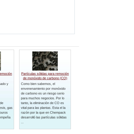
 remoción
Partículas sólidas para remoción
de monóxido de carbono (CO)
ñado y
Como bien sabemos, el
envenenamiento por monóxido
de carbono es un riesgo serio
para muchos negocios. Por lo
 de
tanto, la eliminación de CO es
esis, gas
vital para las plantas. Esta el la
rburos
razón por la que en Chempack
sempeña
desarrolló las partículas sólidas
...