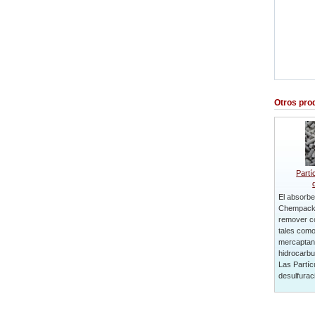
Otros pro
Partí
El absorb
Chempack 
remover c
tales como
mercaptan
hidrocarbu
Las Partíc
desulfuraci