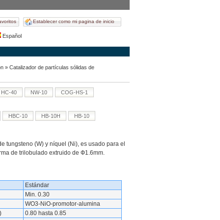
avoritos
Establecer como mi pagina de inicio
Español
ón
» Catalizador de partículas sólidas de
HC-40
NW-10
COG-HS-1
HBC-10
HB-10H
HB-10
e tungsteno (W) y níquel (Ni), es usado para el
orma de trilobulado extruido de Ф1.6mm.
Estándar
Min. 0.30
WO3-NiO-promotor-alumina
)
0.80 hasta 0.85