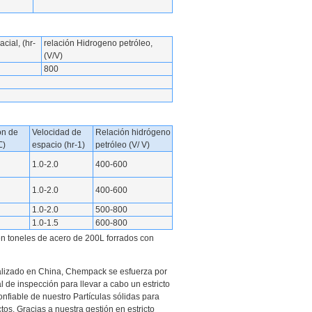
cial, (hr-
relación Hidrogeno petróleo,
(V/V)
800
ón de
Velocidad de
Relación hidrógeno
℃)
espacio (hr-1)
petróleo (V/ V)
1.0-2.0
400-600
1.0-2.0
400-600
1.0-2.0
500-800
1.0-1.5
600-800
en toneles de acero de 200L forrados con
calizado en China, Chempack se esfuerza por
 de inspección para llevar a cabo un estricto
nfiable de nuestro Partículas sólidas para
tos. Gracias a nuestra gestión en estricto