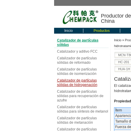
Productor de
China
Inicio
Productos
Catalizador de partículas
Inicio
»
Pro
sólidas
hidrotratam
Catalizador y aditivo FCC
MCN-T8
Catalizador de partículas
HC-201
sólidas de reformado
Catalizador de partículas
HUA-1H
sólidas de isomerización
Cataliz
Catalizador de partículas
sólidas de hidrogenación
El cataliz
hidrotrata
Catalizador de partículas
sólidas para recuperación de
azufre
Propiedad
Catalizador de partículas
Ítem
sólidas para síntesis de metanol
Aparienci
Catalizador de partículas
Tamaño de
sólidas de metanación
Fuerza de
Catalizador de partículas