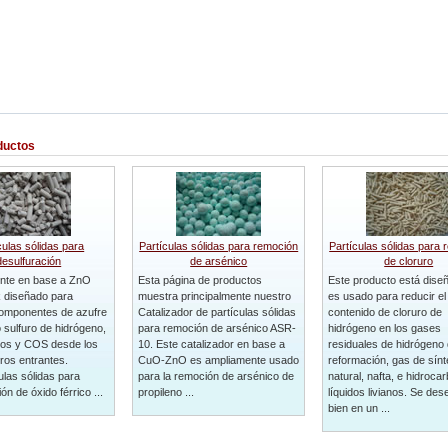
ductos
culas sólidas para
Partículas sólidas para remoción
Partículas sólidas para
desulfuración
de arsénico
de cloruro
ente en base a ZnO
Esta página de productos
Este producto está dise
diseñado para
muestra principalmente nuestro
es usado para reducir el
omponentes de azufre
Catalizador de partículas sólidas
contenido de cloruro de
 sulfuro de hidrógeno,
para remoción de arsénico ASR-
hidrógeno en los gases
os y COS desde los
10. Este catalizador en base a
residuales de hidrógeno
ros entrantes.
CuO-ZnO es ampliamente usado
reformación, gas de sínt
ulas sólidas para
para la remoción de arsénico de
natural, nafta, e hidroca
ón de óxido férrico ...
propileno ...
líquidos livianos. Se de
bien en un ...