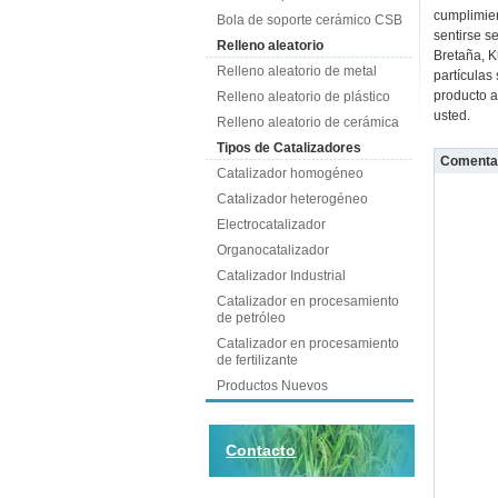
cumplimien
Bola de soporte cerámico CSB
sentirse s
Relleno aleatorio
Bretaña, K
Relleno aleatorio de metal
partículas
producto a
Relleno aleatorio de plástico
usted.
Relleno aleatorio de cerámica
Tipos de Catalizadores
Comenta
Catalizador homogéneo
Catalizador heterogéneo
Electrocatalizador
Organocatalizador
Catalizador Industrial
Catalizador en procesamiento
de petróleo
Catalizador en procesamiento
de fertilizante
Productos Nuevos
Contacto