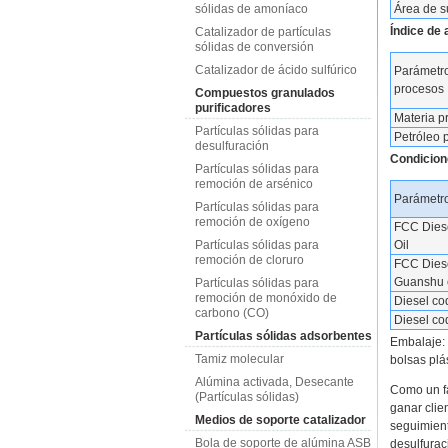
sólidas de amoníaco
Área de s
Índice de 
Catalizador de partículas
sólidas de conversión
Catalizador de ácido sulfúrico
Parámetr
procesos
Compuestos granulados
purificadores
Materia p
Partículas sólidas para
Petróleo 
desulfuración
Condicion
Partículas sólidas para
remoción de arsénico
Parámetr
Partículas sólidas para
remoción de oxígeno
FCC Diese
Partículas sólidas para
Oil
remoción de cloruro
FCC Diese
Guanshu c
Partículas sólidas para
remoción de monóxido de
Diesel co
carbono (CO)
Diesel co
Partículas sólidas adsorbentes
Embalaje: 
Tamiz molecular
bolsas plás
Alúmina activada, Desecante
Como un fa
(Partículas sólidas)
ganar clie
Medios de soporte catalizador
seguimient
Bola de soporte de alúmina ASB
desulfurac