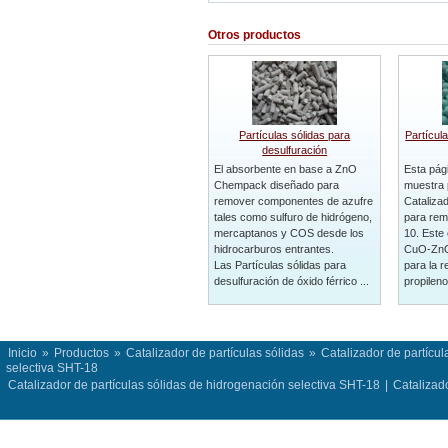
Otros productos
Partículas sólidas para
Partícul
desulfuración
El absorbente en base a ZnO
Esta pág
Chempack diseñado para
muestra 
remover componentes de azufre
Catalizad
tales como sulfuro de hidrógeno,
para rem
mercaptanos y COS desde los
10. Este 
hidrocarburos entrantes.
CuO-ZnO
Las Partículas sólidas para
para la 
desulfuración de óxido férrico ...
propileno 
Inicio
»
Productos
»
Catalizador de partículas sólidas
»
Catalizador de partícu
selectiva SHT-18
Catalizador de partículas sólidas de hidrogenación selectiva SHT-18
|
Catalizado