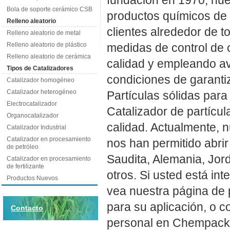
Bola de soporte cerámico CSB
productos químicos de 
Relleno aleatorio
clientes alrededor de t
Relleno aleatorio de metal
medidas de control de 
Relleno aleatorio de plástico
Relleno aleatorio de cerámica
calidad y empleando a
Tipos de Catalizadores
condiciones de garantiz
Catalizador homogéneo
Catalizador heterogéneo
Partículas sólidas para
Electrocatalizador
Catalizador de partícul
Organocatalizador
calidad. Actualmente, n
Catalizador Industrial
Catalizador en procesamiento
nos han permitido abri
de petróleo
Saudita, Alemania, Jord
Catalizador en procesamiento
de fertilizante
otros. Si usted está in
Productos Nuevos
vea nuestra página de 
para su aplicación, o c
Contacto
personal en Chempack e