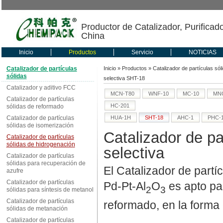
Productor de Catalizador, Purificad
China
Inicio
Productos
Servicio
NOTICIAS
Catalizador de partículas
Inicio
»
Productos
»
Catalizador de partículas sól
sólidas
selectiva SHT-18
Catalizador y aditivo FCC
MCN-T80
WNF-10
MC-10
MNC
Catalizador de partículas
HC-201
sólidas de reformado
Catalizador de partículas
HUA-1H
SHT-18
AHC-1
PHC-
sólidas de isomerización
Catalizador de pa
Catalizador de partículas
sólidas de hidrogenación
selectiva
Catalizador de partículas
sólidas para recuperación de
El Catalizador de partí
azufre
Catalizador de partículas
Pd-Pt-Al
O
es apto par
2
3
sólidas para síntesis de metanol
Catalizador de partículas
reformado, en la forma
sólidas de metanación
Catalizador de partículas