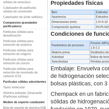
Propiedades físicas
sólidas de amoníaco
Catalizador de partículas
sólidas de conversión
Ítem
Estándar
Apariencia
Extruidos
Catalizador de ácido sulfúrico
Dimensiones (mm)
1.5×3-10
Compuestos granulados
purificadores
Composición química
Pd-Pt-AI
Partículas sólidas para
Condiciones de funci
desulfuración
Partículas sólidas para
Presión (MPa
remoción de arsénico
Parámetros de procesos
1.8-2.2
Partículas sólidas para
Materia prima
Destilados de
remoción de oxígeno
Actividad
Índice de bro
Partículas sólidas para
Selectividad
Pérdida aromá
remoción de cloruro
Embalaje: Envuelva com
Partículas sólidas para
remoción de monóxido de
de hidrogenación selec
carbono (CO)
Partículas sólidas adsorbentes
bolsas plásticas, con 3 
Tamiz molecular
Chempack en un fabrica
Alúmina activada, Desecante
(Partículas sólidas)
sólidas de hidrogenaci
Medios de soporte catalizador
fundación en 1970, nue
Bola de soporte de alúmina ASB